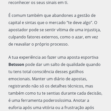
reconhecer os seus sinais em ti.
É comum também que abandones a gestão de
capital e sintas que o mercado “te deve algo”. O
apostador pode se sentir vítima de uma injustiça,
culpando fatores externos, como o azar, em vez
de reavaliar o próprio processo.
A tua experiência ao fazer uma aposta esportiva
Betsson
pode dar um salto de qualidade quando
tu tens total consciência desses gatilhos
emocionais. Manter um diário de apostas,
registrando não só os detalhes técnicos, mas
também como tu te sentias durante cada decisão,
é uma ferramenta poderosíssima. Anotar a
euforia após uma vitória ou a frustração após