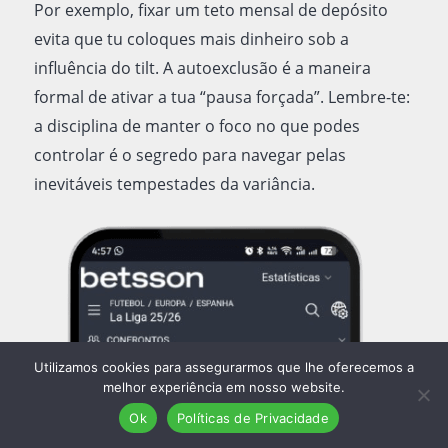
Por exemplo, fixar um teto mensal de depósito
evita que tu coloques mais dinheiro sob a
influência do tilt. A autoexclusão é a maneira
formal de ativar a tua “pausa forçada”. Lembre-te:
a disciplina de manter o foco no que podes
controlar é o segredo para navegar pelas
inevitáveis tempestades da variância.
Utilizamos cookies para assegurarmos que lhe oferecemos a
melhor experiência em nosso website.
Ok
Políticas de Privacidade