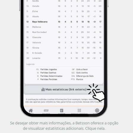
Se desejar obter mais informações, a Betsson oferece a opção
de visualizar estatísticas adicionais. Clique nela.