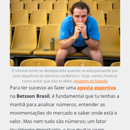
É natural sentir-se desesperado quando se está passando por
uma sequência de derrotas na Betsson. Hoje, vamos mostrar
como evitar que isso te afete. (
Imagem da freepik
)
Para ter sucesso ao fazer uma
aposta esportiva
na
Betsson Brasil
, é fundamental que tu tenhas a
manhã para analisar números, entender as
movimentações do mercado e saber onde está o
valor. Mas nem tudo são números; um fator
igualmente importante, e que muitas vezes