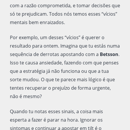
com a razão comprometida, e tomar decisões que
só te prejudicam. Todos nós temos esses “vícios”
mentais bem enraizados.
Por exemplo, um desses “vícios” é querer o
resultado para ontem. Imagina que tu estás numa
sequência de derrotas apostando com a
Betsson
.
Isso te causa ansiedade, fazendo com que penses
que a estratégia já não funciona ou que a tua
sorte mudou. O que te parece mais lógico é que
tentes recuperar o prejuízo de forma urgente,
não é mesmo?
Quando tu notas esses sinais, a coisa mais
esperta a fazer é parar na hora. Ignorar os
sintomas e continuar a apostar em tilt é o