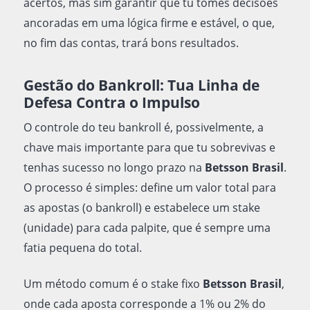
acertos, mas sim garantir que tu tomes decisões
ancoradas em uma lógica firme e estável, o que,
no fim das contas, trará bons resultados.
Gestão do Bankroll: Tua Linha de
Defesa Contra o Impulso
O controle do teu bankroll é, possivelmente, a
chave mais importante para que tu sobrevivas e
tenhas sucesso no longo prazo na
Betsson Brasil
.
O processo é simples: define um valor total para
as apostas (o bankroll) e estabelece um stake
(unidade) para cada palpite, que é sempre uma
fatia pequena do total.
Um método comum é o stake fixo
Betsson Brasil
,
onde cada aposta corresponde a 1% ou 2% do