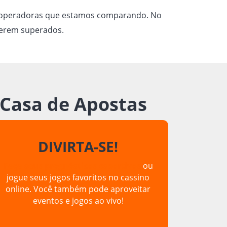
as operadoras que estamos comparando. No
 serem superados.
 Casa de Apostas
DIVIRTA-SE!
Faça seus prognósticos esportivos
ou
jogue seus jogos favoritos no cassino
online. Você também pode aproveitar
eventos e jogos ao vivo!