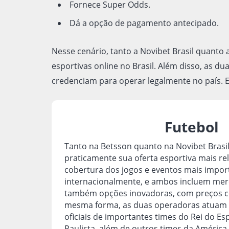
Fornece Super Odds.
Dá a opção de pagamento antecipado.
Nesse cenário, tanto a Novibet Brasil quanto
esportivas online no Brasil. Além disso, as 
credenciam para operar legalmente no país. E 
Futebol
Tanto na Betsson quanto na Novibet Brasil,
praticamente sua oferta esportiva mais re
cobertura dos jogos e eventos mais import
internacionalmente, e ambos incluem merc
também opções inovadoras, com preços c
mesma forma, as duas operadoras atuam
oficiais de importantes times do Rei do 
Paulista, além de outros times da América 