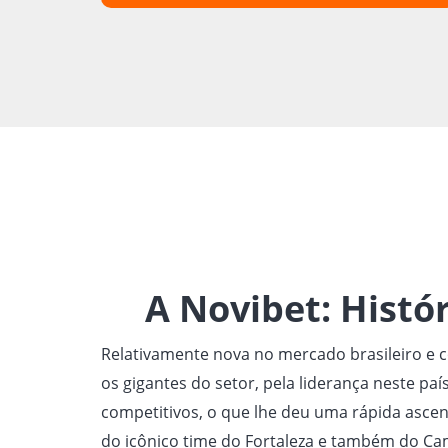
A Novibet: Histó
Relativamente nova no mercado brasileiro e c
os gigantes do setor, pela liderança neste p
competitivos, o que lhe deu uma rápida ascen
do icônico time do Fortaleza e também do Ca