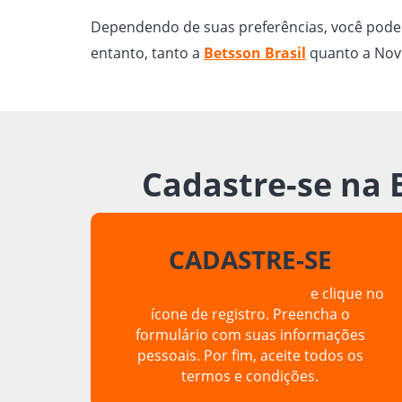
Dependendo de suas preferências, você pode
entanto, tanto a
Betsson Brasil
quanto a Nov
Cadastre-se na 
CADASTRE-SE
Acesse o portal da Betsson
e clique no
ícone de registro. Preencha o
formulário com suas informações
pessoais. Por fim, aceite todos os
termos e condições.