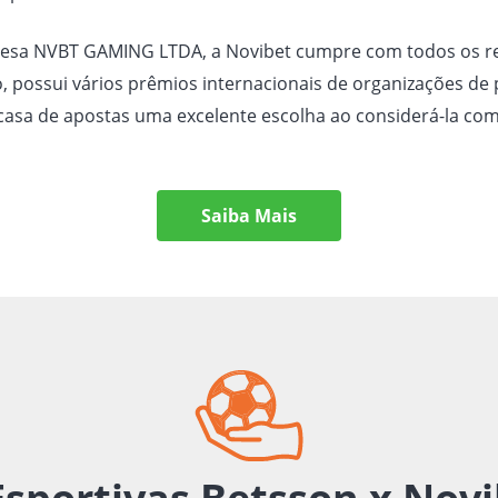
esa NVBT GAMING LTDA, a Novibet cumpre com todos os req
o, possui vários prêmios internacionais de organizações de
casa de apostas uma excelente escolha ao considerá-la com
Saiba Mais