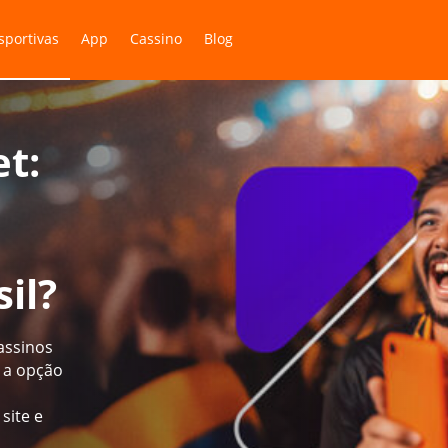
sportivas
App
Cassino
Blog
t:
il?
assinos
a a opção
site e