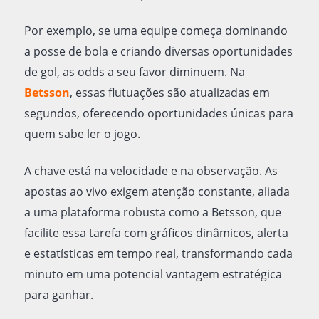
Por exemplo, se uma equipe começa dominando
a posse de bola e criando diversas oportunidades
de gol, as odds a seu favor diminuem. Na
Betsson
, essas flutuações são atualizadas em
segundos, oferecendo oportunidades únicas para
quem sabe ler o jogo.
A chave está na velocidade e na observação. As
apostas ao vivo exigem atenção constante, aliada
a uma plataforma robusta como a Betsson, que
facilite essa tarefa com gráficos dinâmicos, alerta
e estatísticas em tempo real, transformando cada
minuto em uma potencial vantagem estratégica
para ganhar.