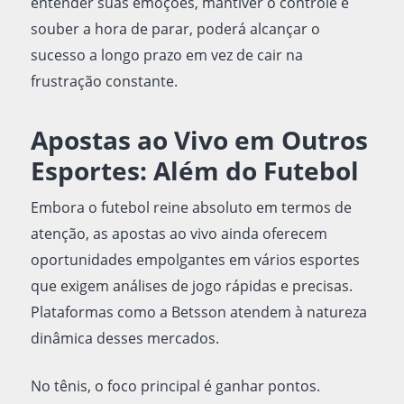
entender suas emoções, mantiver o controle e
souber a hora de parar, poderá alcançar o
sucesso a longo prazo em vez de cair na
frustração constante.
Apostas ao Vivo em Outros
Esportes: Além do Futebol
Embora o futebol reine absoluto em termos de
atenção, as apostas ao vivo ainda oferecem
oportunidades empolgantes em vários esportes
que exigem análises de jogo rápidas e precisas.
Plataformas como a Betsson atendem à natureza
dinâmica desses mercados.
No tênis, o foco principal é ganhar pontos.