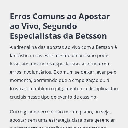
Erros Comuns ao Apostar
ao Vivo, Segundo
Especialistas da Betsson
A adrenalina das apostas ao vivo com a Betsson é
fantástica, mas esse mesmo dinamismo pode
levar até mesmo os especialistas a cometerem
erros involuntários. É comum se deixar levar pelo
momento, permitindo que a empolgação ou a
frustração nublem o julgamento e a disciplina, tão
cruciais nesse tipo de evento de cassino.
Outro grande erro é não ter um plano, ou seja,
apostar sem uma estratégia clara para gerenciar