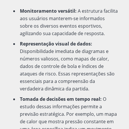
Monitoramento versátil:
A estrutura facilita
aos usuários manterem-se informados
sobre os diversos eventos esportivos,
agilizando sua capacidade de resposta.
Representação visual de dados:
Disponibilidade imediata de diagramas e
números valiosos, como mapas de calor,
dados de controle de bola e índices de
ataques de risco. Essas representações são
essenciais para a compreensão da
verdadeira dinâmica da partida.
Tomada de decisões em tempo real:
O
estudo dessas informações permite a
previsão estratégica. Por exemplo, um mapa
de calor que mostra pressão constante em