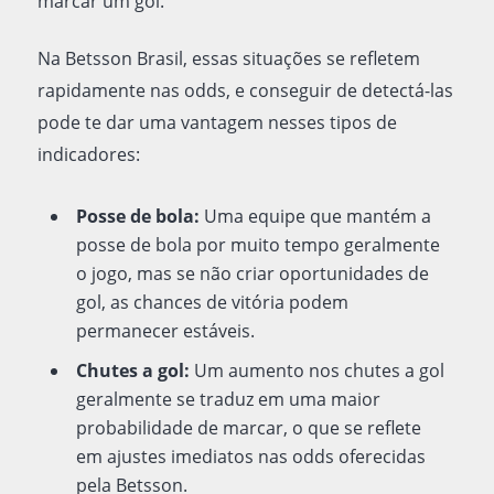
marcar um gol.
Na Betsson Brasil, essas situações se refletem
rapidamente nas odds, e conseguir de detectá-las
pode te dar uma vantagem nesses tipos de
indicadores:
Posse de bola:
Uma equipe que mantém a
posse de bola por muito tempo geralmente
o jogo, mas se não criar oportunidades de
gol, as chances de vitória podem
permanecer estáveis.
Chutes a gol:
Um aumento nos chutes a gol
geralmente se traduz em uma maior
probabilidade de marcar, o que se reflete
em ajustes imediatos nas odds oferecidas
pela Betsson.