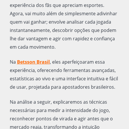
experiência dos fãs que apreciam esportes.
Agora, vai muito além de simplesmente adivinhar
quem vai ganhar; envolve analisar cada jogada
instantaneamente, descobrir opções que podem
lhe dar vantagem e agir com rapidez e confiança
em cada movimento.
Na
Betsson Brasil
, eles aperfeiçoaram essa
experiência, oferecendo ferramentas avançadas,
estatísticas ao vivo e uma interface intuitiva e fácil
de usar, projetada para apostadores brasileiros.
Na análise a seguir, explicaremos as técnicas
necessárias para medir a intensidade do jogo,
reconhecer pontos de virada e agir antes que o
mercado reaja, transformando a intuição