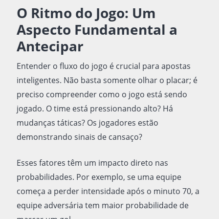
O Ritmo do Jogo: Um
Aspecto Fundamental a
Antecipar
Entender o fluxo do jogo é crucial para apostas
inteligentes. Não basta somente olhar o placar; é
preciso compreender como o jogo está sendo
jogado. O time está pressionando alto? Há
mudanças táticas? Os jogadores estão
demonstrando sinais de cansaço?
Esses fatores têm um impacto direto nas
probabilidades. Por exemplo, se uma equipe
começa a perder intensidade após o minuto 70, a
equipe adversária tem maior probabilidade de