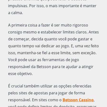
impulsivas. Por isso, o mais importante é manter
a calma.
A primeira coisa a fazer é ser muito rigoroso
consigo mesmo e estabelecer limites claros. Antes
de começar, decida quanto você pode gastar e
quanto tempo vai dedicar ao jogo. E, uma vez feito
isso, mantenha-se fiel a esse limite, sem exceção.
Você pode usar as ferramentas de jogo
responsável da Betsson para te ajudar a atingir
esse objetivo.
É crucial também utilizar as opções oferecidas
pelos sites de apostas para jogar de forma
responsável. Em sites como o
Betsson Cassino
,
você pode definir limites de depósito, programar