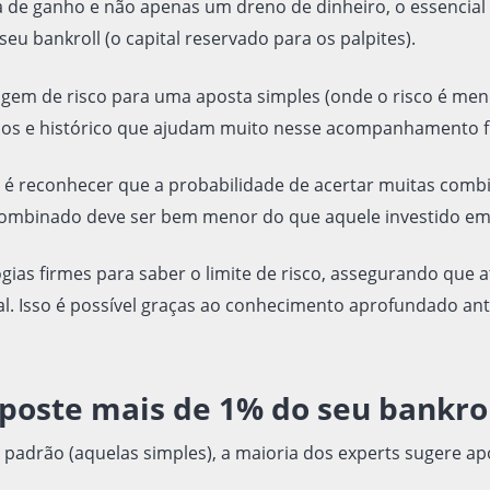
de ganho e não apenas um dreno de dinheiro, o essencial é
seu bankroll (o capital reservado para os palpites).
em de risco para uma aposta simples (onde o risco é men
rios e histórico que ajudam muito nesse acompanhamento f
o é reconhecer que a probabilidade de acertar muitas combi
ombinado deve ser bem menor do que aquele investido em 
ias firmes para saber o limite de risco, assegurando que
l. Isso é possível graças ao conhecimento aprofundado ante
aposte mais de 1% do seu bankro
padrão (aquelas simples), a maioria dos experts sugere ap