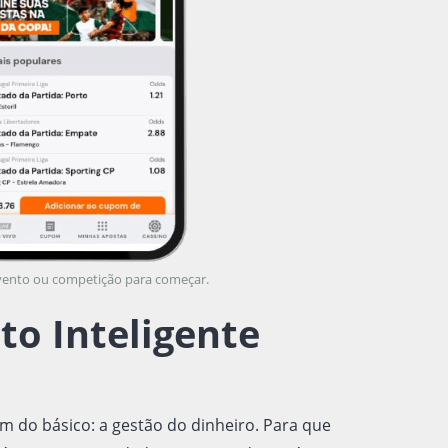
vento ou competição para começar.
to Inteligente
do básico: a gestão do dinheiro. Para que