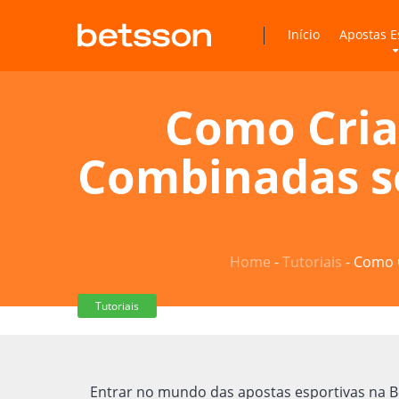
Início
Apostas E
Como Cria
Combinadas s
Home
-
Tutoriais
-
Como C
Tutoriais
Entrar no mundo das apostas esportivas na B