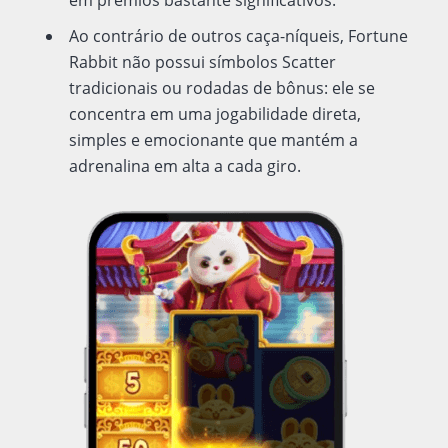
Ao contrário de outros caça-níqueis, Fortune
Rabbit não possui símbolos Scatter
tradicionais ou rodadas de bônus: ele se
concentra em uma jogabilidade direta,
simples e emocionante que mantém a
adrenalina em alta a cada giro.