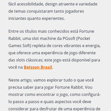
fácil acessibilidade, design atraente e variedade
de temas conquistaram tanto jogadores
iniciantes quanto experientes.
Entre os títulos mais conhecidos está Fortune
Rabbit, uma slot machine da PGsoft (Pocket
Games Soft) repleta de cores vibrantes e energia,
que oferece uma experiência de jogo diferente
das slots clássicas; este jogo está disponível para
você na
Betsson Brasil
.
Neste artigo, vamos explorar tudo o que você
precisa saber para jogar Fortune Rabbit. Vou
mostrar como encontrar o jogo, como configurá-
lo passo a passo e quais aspectos você deve
considerar para desfrutar de uma experiência de