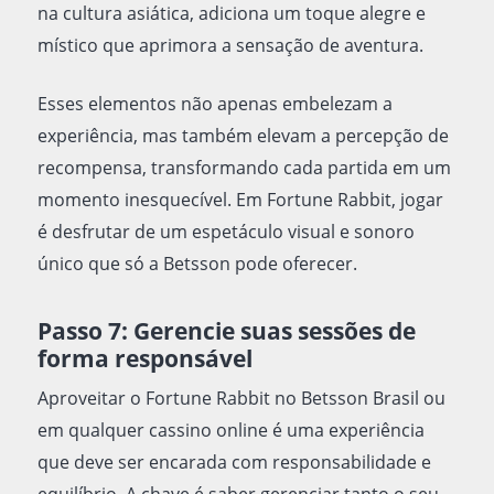
na cultura asiática, adiciona um toque alegre e
místico que aprimora a sensação de aventura.
Esses elementos não apenas embelezam a
experiência, mas também elevam a percepção de
recompensa, transformando cada partida em um
momento inesquecível. Em Fortune Rabbit, jogar
é desfrutar de um espetáculo visual e sonoro
único que só a Betsson pode oferecer.
Passo 7: Gerencie suas sessões de
forma responsável
Aproveitar o Fortune Rabbit no Betsson Brasil ou
em qualquer cassino online é uma experiência
que deve ser encarada com responsabilidade e
equilíbrio. A chave é saber gerenciar tanto o seu