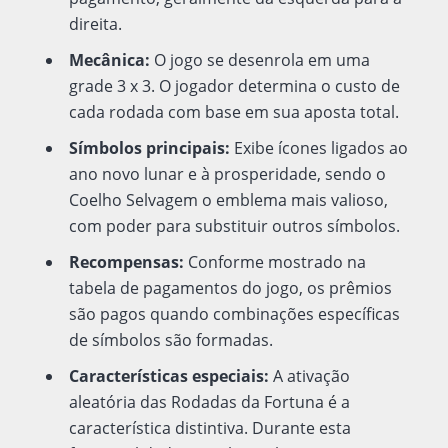
direita.
Mecânica:
O jogo se desenrola em uma
grade 3 x 3. O jogador determina o custo de
cada rodada com base em sua aposta total.
Símbolos principais:
Exibe ícones ligados ao
ano novo lunar e à prosperidade, sendo o
Coelho Selvagem o emblema mais valioso,
com poder para substituir outros símbolos.
Recompensas:
Conforme mostrado na
tabela de pagamentos do jogo, os prêmios
são pagos quando combinações específicas
de símbolos são formadas.
Características especiais:
A ativação
aleatória das Rodadas da Fortuna é a
característica distintiva. Durante esta