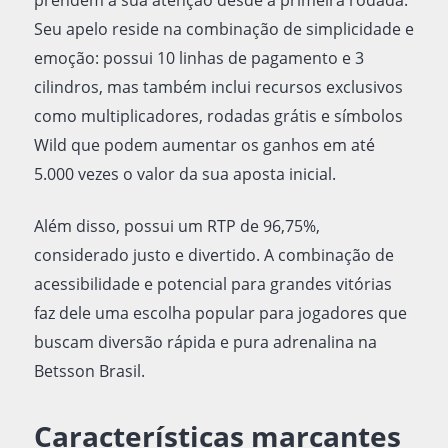
Seu apelo reside na combinação de simplicidade e
emoção: possui 10 linhas de pagamento e 3
cilindros, mas também inclui recursos exclusivos
como multiplicadores, rodadas grátis e símbolos
Wild que podem aumentar os ganhos em até
5.000 vezes o valor da sua aposta inicial.
Além disso, possui um RTP de 96,75%,
considerado justo e divertido. A combinação de
acessibilidade e potencial para grandes vitórias
faz dele uma escolha popular para jogadores que
buscam diversão rápida e pura adrenalina na
Betsson Brasil.
Características marcantes