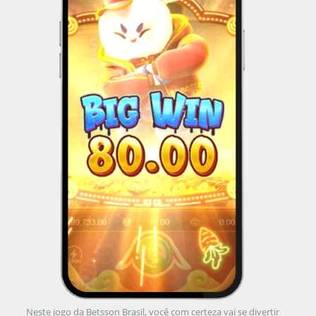
Neste jogo da Betsson Brasil, você com certeza vai se divertir