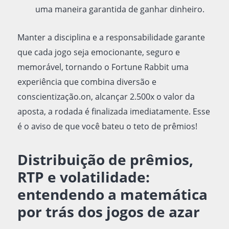
uma maneira garantida de ganhar dinheiro.
Manter a disciplina e a responsabilidade garante
que cada jogo seja emocionante, seguro e
memorável, tornando o Fortune Rabbit uma
experiência que combina diversão e
conscientização.on, alcançar 2.500x o valor da
aposta, a rodada é finalizada imediatamente. Esse
é o aviso de que você bateu o teto de prêmios!
Distribuição de prêmios,
RTP e volatilidade:
entendendo a matemática
por trás dos jogos de azar