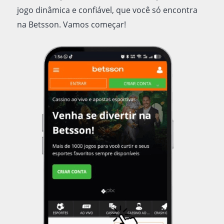
jogo dinâmica e confiável, que você só encontra
na Betsson. Vamos começar!