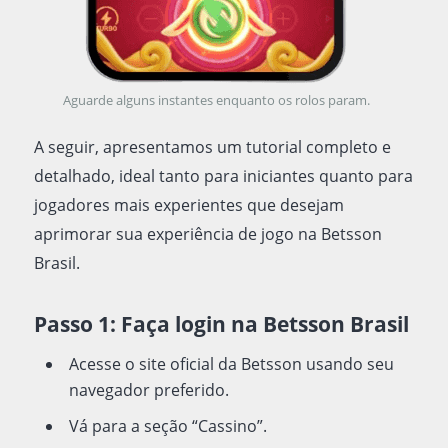
Aguarde alguns instantes enquanto os rolos param.
A seguir, apresentamos um tutorial completo e
detalhado, ideal tanto para iniciantes quanto para
jogadores mais experientes que desejam
aprimorar sua experiência de jogo na Betsson
Brasil.
Passo 1: Faça login na Betsson Brasil
Acesse o site oficial da Betsson usando seu
navegador preferido.
Vá para a seção “Cassino”.