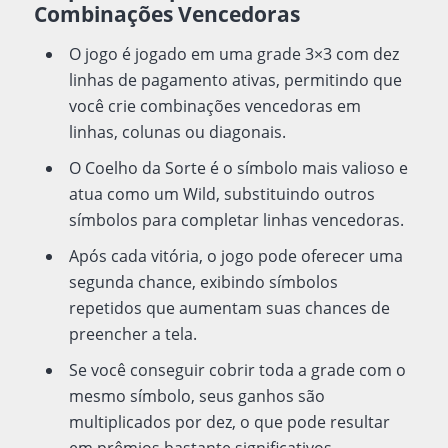
Combinações Vencedoras
O jogo é jogado em uma grade 3×3 com dez
linhas de pagamento ativas, permitindo que
você crie combinações vencedoras em
linhas, colunas ou diagonais.
O Coelho da Sorte é o símbolo mais valioso e
atua como um Wild, substituindo outros
símbolos para completar linhas vencedoras.
Após cada vitória, o jogo pode oferecer uma
segunda chance, exibindo símbolos
repetidos que aumentam suas chances de
preencher a tela.
Se você conseguir cobrir toda a grade com o
mesmo símbolo, seus ganhos são
multiplicados por dez, o que pode resultar
em prêmios bastante significativos.