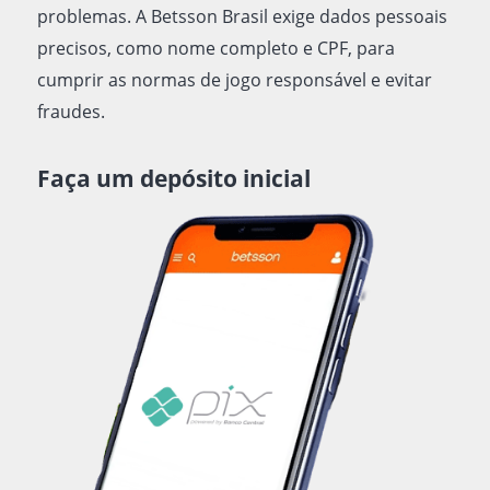
problemas. A Betsson Brasil exige dados pessoais
precisos, como nome completo e CPF, para
cumprir as normas de jogo responsável e evitar
fraudes.
Faça um depósito inicial