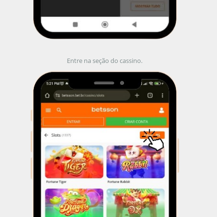
Entre na seção do cassino.