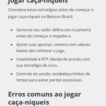
jogar caça-níqueis
Considere estas estratégias antes de começar a
jogar caça-níqueis na Betsson Brasil:
Gerencie seu saldo: defina um orçamento
antes de começar e respeite-o.
Ajuste suas apostas: comece com valores
baixos até conhecer o jogo.
Volatilidade e RTP: decida de acordo com
sua estratégia de risco.
Controle da sessão: estabeleça limites de
tempo para evitar perdas excessivas.
Erros comuns ao jogar
caça-níqueis