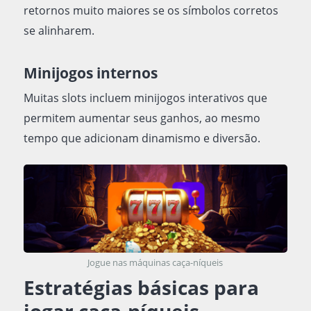
retornos muito maiores se os símbolos corretos
se alinharem.
Minijogos internos
Muitas slots incluem minijogos interativos que
permitem aumentar seus ganhos, ao mesmo
tempo que adicionam dinamismo e diversão.
Jogue nas máquinas caça-níqueis
Estratégias básicas para