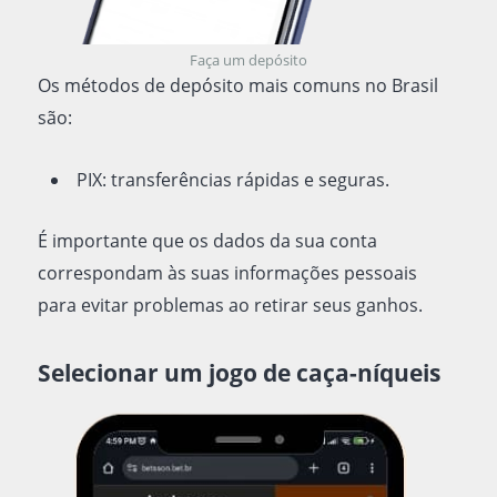
Faça um depósito
Os métodos de depósito mais comuns no Brasil
são:
PIX: transferências rápidas e seguras.
É importante que os dados da sua conta
correspondam às suas informações pessoais
para evitar problemas ao retirar seus ganhos.
Selecionar um jogo de caça-níqueis