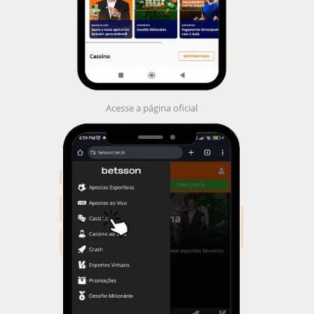
Acesse a página oficial