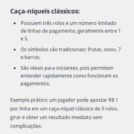
Caça-níqueis clássicos:
Possuem três rolos e um número limitado
de linhas de pagamento, geralmente entre 1
e 5.
Os símbolos são tradicionais: frutas, sinos, 7
e barras.
São ideais para iniciantes, pois permitem
entender rapidamente como funcionam os
pagamentos.
Exemplo prático: um jogador pode apostar R$ 1
por linha em um caça-níquel clássico de 3 rolos,
girar e obter um resultado imediato sem
complicações.