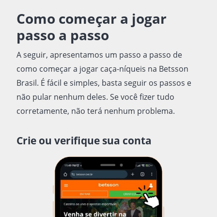
Como começar a jogar
passo a passo
A seguir, apresentamos um passo a passo de
como começar a jogar caça-níqueis na Betsson
Brasil. É fácil e simples, basta seguir os passos e
não pular nenhum deles. Se você fizer tudo
corretamente, não terá nenhum problema.
Crie ou verifique sua conta