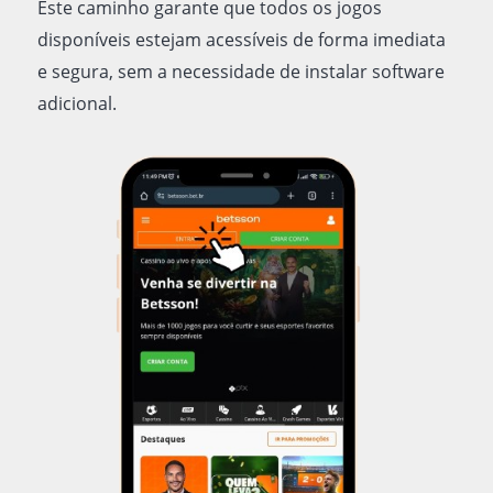
Este caminho garante que todos os jogos
disponíveis estejam acessíveis de forma imediata
e segura, sem a necessidade de instalar software
adicional.