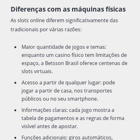
Diferenças com as máquinas físicas
As slots online diferem significativamente das
tradicionais por várias razões:
Maior quantidade de jogos e temas:
enquanto um casino físico tem limitações de
espaço, a Betsson Brasil oferece centenas de
slots virtuais.
Acesso a partir de qualquer lugar: pode
jogar a partir de casa, nos transportes
públicos ou no seu smartphone.
Informações claras: cada jogo mostra a
tabela de pagamentos e as regras de forma
visível antes de apostar.
Funções adicionais: giros automáticos,