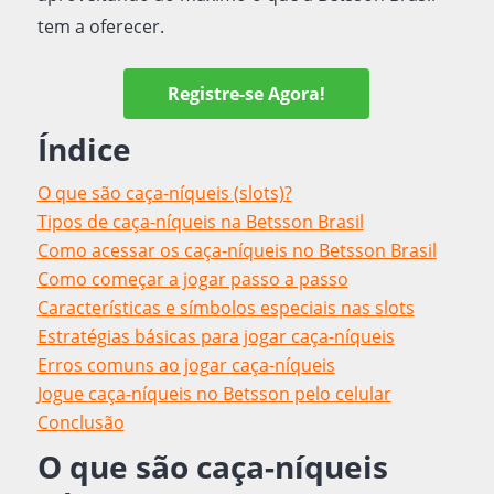
tem a oferecer.
Registre-se Agora!
Índice
O que são caça-níqueis (slots)?
Tipos de caça-níqueis na Betsson Brasil
Como acessar os caça-níqueis no Betsson Brasil
Como começar a jogar passo a passo
Características e símbolos especiais nas slots
Estratégias básicas para jogar caça-níqueis
Erros comuns ao jogar caça-níqueis
Jogue caça-níqueis no Betsson pelo celular
Conclusão
O que são caça-níqueis