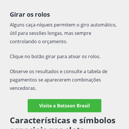
Girar os rolos
Alguns caça-níqueis permitem o giro automático,
útil para sessões longas, mas sempre
controlando o orçamento.
Clique no botão girar para ativar os rolos.
Observe os resultados e consulte a tabela de
pagamentos se aparecerem combinações
vencedoras.
Visite a Betsson Brasil
Características e símbolos