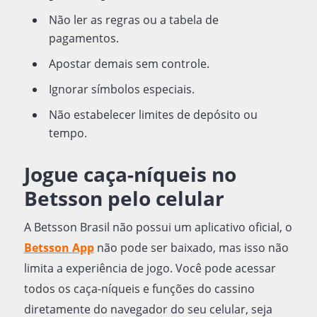
Não ler as regras ou a tabela de
pagamentos.
Apostar demais sem controle.
Ignorar símbolos especiais.
Não estabelecer limites de depósito ou
tempo.
Jogue caça-níqueis no
Betsson pelo celular
A Betsson Brasil não possui um aplicativo oficial, o
Betsson App
não pode ser baixado, mas isso não
limita a experiência de jogo. Você pode acessar
todos os caça-níqueis e funções do cassino
diretamente do navegador do seu celular, seja