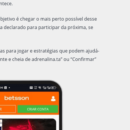
ontece.
jetivo é chegar o mais perto possível desse
 declarado para participar da próxima, se
das para jogar e estratégias que podem ajudá-
te e cheia de adrenalina.ta” ou “Confirmar”