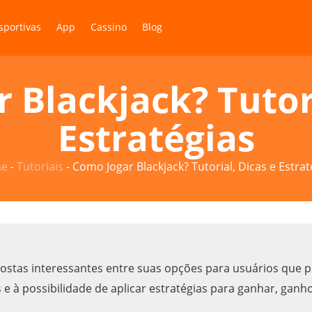
sportivas
App
Cassino
Blog
 Blackjack? Tutori
Estratégias
e
-
Tutoriais
-
Como Jogar Blackjack? Tutorial, Dicas e Estrat
ostas interessantes entre suas opções para usuários que p
s e à possibilidade de aplicar estratégias para ganhar, gan