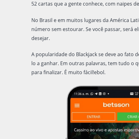
52 cartas que a gente conhece, com naipes de
No Brasil e em muitos lugares da América Lat
número sem estourar. Se você passar, será el
desejar.
A popularidade do Blackjack se deve ao fato 
lo a ganhar. Em outras palavras, tem tudo o 
para finalizar. É muito fácil!ebol.