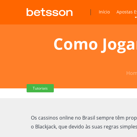
Início
Apostas E
Como Jogar
Hom
Tutoriais
Os cassinos online no Brasil sempre têm prop
o Blackjack, que devido às suas regras simple