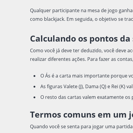
Qualquer participante na mesa de jogo ganha 
como blackjack. Em seguida, o objetivo se t
Calculando os pontos da
Como você já deve ter deduzido, você deve 
realizar diferentes ações. Para fazer as conta
O Ás é a carta mais importante porque 
As figuras Valete (J), Dama (Q) e Rei (K) 
O resto das cartas valem exatamente os 
Termos comuns em um jo
Quando você se senta para jogar uma partida 