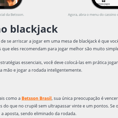
cial da Betsson.
Agora, abra o menu do cassino c
o blackjack
s de se arriscar a jogar em uma mesa de blackjack é que v
as que eles recomendam para jogar melhor são muito simples
stratégias essenciais, você deve colocá-las em prática jo
a mão e jogar a rodada inteligentemente.
uais como a
Betsson Brasil
, sua única preocupação é vencer
 do que no crupiê sem ultrapassar vinte e um pontos. Se 
 a aposta, sendo eliminado da rodada.