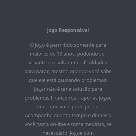
Jogo Responsável
O jogo é permitido somente para
maiores de 18 anos, podendo ser
viciante e resultar em dificuldades
para parar, mesmo quando você sabe
que ele está causando problemas.
Jogar não é uma solução para
problemas financeiros – apenas jogue
com o que você pode perder!
Acompanhe quanto tempo e dinheiro
você gasta on-line e tome medidas, se
necessário. Jogue com