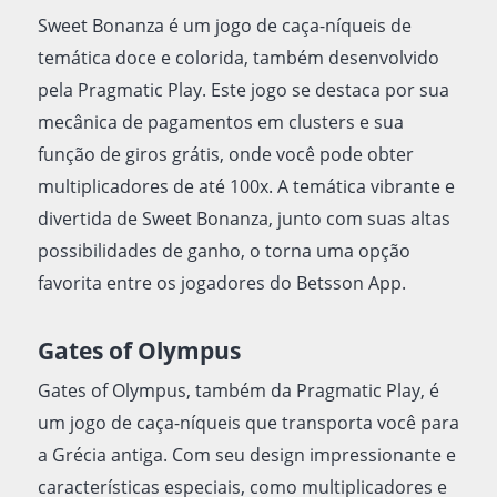
Sweet Bonanza é um jogo de caça-níqueis de
temática doce e colorida, também desenvolvido
pela Pragmatic Play. Este jogo se destaca por sua
mecânica de pagamentos em clusters e sua
função de giros grátis, onde você pode obter
multiplicadores de até 100x. A temática vibrante e
divertida de Sweet Bonanza, junto com suas altas
possibilidades de ganho, o torna uma opção
favorita entre os jogadores do Betsson App.
Gates of Olympus
Gates of Olympus, também da Pragmatic Play, é
um jogo de caça-níqueis que transporta você para
a Grécia antiga. Com seu design impressionante e
características especiais, como multiplicadores e