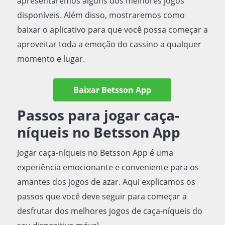
apresentaremos alguns dos melhores jogos
disponíveis. Além disso, mostraremos como
baixar o aplicativo para que você possa começar a
aproveitar toda a emoção do cassino a qualquer
momento e lugar.
Baixar Betsson App
Passos para jogar caça-
níqueis no Betsson App
Jogar caça-níqueis no Betsson App é uma
experiência emocionante e conveniente para os
amantes dos jogos de azar. Aqui explicamos os
passos que você deve seguir para começar a
desfrutar dos melhores jogos de caça-níqueis do