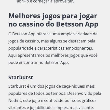
abri-lo e começar a aproveitar.
Melhores jogos para jogar
no cassino do Betsson App
O Betsson App oferece uma ampla variedade de
jogos de cassino, mas alguns se destacam pela
popularidade e características emocionantes.
Aqui apresentamos os melhores jogos que você
pode encontrar no Betsson App:
Starburst
Starburst é um dos jogos de caça-níqueis mais
populares de todos os tempos. Desenvolvido pela
NetEnt, este jogo é conhecido por seus gráficos
vibrantes e jogabilidade simples, mas viciante.