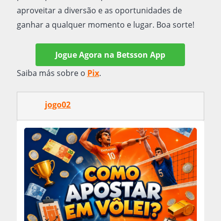
aproveitar a diversão e as oportunidades de
ganhar a qualquer momento e lugar. Boa sorte!
Jogue Agora na Betsson App
Saiba más sobre o
Pix
.
jogo02