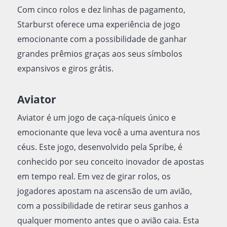
Com cinco rolos e dez linhas de pagamento,
Starburst oferece uma experiência de jogo
emocionante com a possibilidade de ganhar
grandes prêmios graças aos seus símbolos
expansivos e giros grátis.
Aviator
Aviator é um jogo de caça-níqueis único e
emocionante que leva você a uma aventura nos
céus. Este jogo, desenvolvido pela Spribe, é
conhecido por seu conceito inovador de apostas
em tempo real. Em vez de girar rolos, os
jogadores apostam na ascensão de um avião,
com a possibilidade de retirar seus ganhos a
qualquer momento antes que o avião caia. Esta