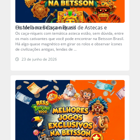
Os Melhores Caça-níqueis de Astecas e História na Betsson Brasil
Os caça-níqueis com temática asteca estão, sem dúvida, entre
os mais cativantes que você pode encontrar na Betsson Brasil.
Há algo quase magnético em girar os rolos e observar ícones
de civilizações antigas, lendas de ...
23 de junho de 2026