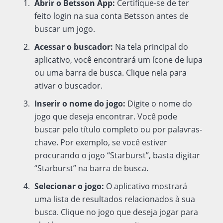
Abrir o Betsson App:
Certifique-se de ter
feito login na sua conta Betsson antes de
buscar um jogo.
Acessar o buscador:
Na tela principal do
aplicativo, você encontrará um ícone de lupa
ou uma barra de busca. Clique nela para
ativar o buscador.
Inserir o nome do jogo:
Digite o nome do
jogo que deseja encontrar. Você pode
buscar pelo título completo ou por palavras-
chave. Por exemplo, se você estiver
procurando o jogo “Starburst”, basta digitar
“Starburst” na barra de busca.
Selecionar o jogo:
O aplicativo mostrará
uma lista de resultados relacionados à sua
busca. Clique no jogo que deseja jogar para