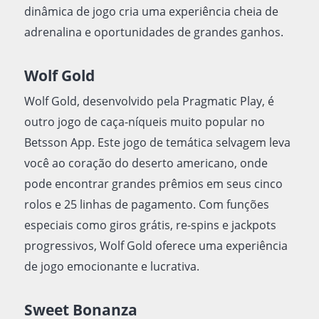
dinâmica de jogo cria uma experiência cheia de
adrenalina e oportunidades de grandes ganhos.
Wolf Gold
Wolf Gold, desenvolvido pela Pragmatic Play, é
outro jogo de caça-níqueis muito popular no
Betsson App. Este jogo de temática selvagem leva
você ao coração do deserto americano, onde
pode encontrar grandes prêmios em seus cinco
rolos e 25 linhas de pagamento. Com funções
especiais como giros grátis, re-spins e jackpots
progressivos, Wolf Gold oferece uma experiência
de jogo emocionante e lucrativa.
Sweet Bonanza