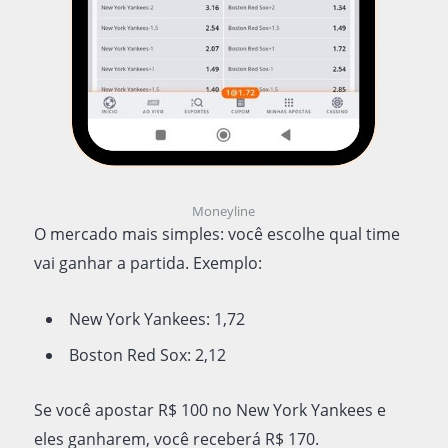
Moneyline
O mercado mais simples: você escolhe qual time
vai ganhar a partida. Exemplo:
New York Yankees: 1,72
Boston Red Sox: 2,12
Se você apostar R$ 100 no New York Yankees e
eles ganharem, você receberá R$ 170.