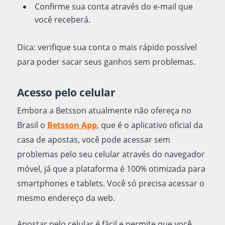
Confirme sua conta através do e-mail que
você receberá.
Dica: verifique sua conta o mais rápido possível
para poder sacar seus ganhos sem problemas.
Acesso pelo celular
Embora a Betsson atualmente não ofereça no
Brasil o
Betsson App
, que é o aplicativo oficial da
casa de apostas, você pode acessar sem
problemas pelo seu celular através do navegador
móvel, já que a plataforma é 100% otimizada para
smartphones e tablets. Você só precisa acessar o
mesmo endereço da web.
Apostar pelo celular é fácil e permite que você