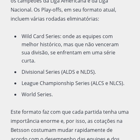
os campeões da Liga Americana e da Liga
Nacional. Os Play-offs, em seu formato atual,
incluem várias rodadas eliminatórias:
Wild Card Series: onde as equipes com
melhor histórico, mas que não venceram
sua divisão, se enfrentam em uma série
curta.
Divisional Series (ALDS e NLDS).
League Championship Series (ALCS e NLCS).
World Series.
Este formato faz com que cada partida tenha uma
importância enorme e, por isso, as cotações na
Betsson costumam mudar rapidamente de
acordo com o desempenho das equipes e dos