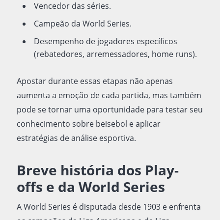
Vencedor das séries.
Campeão da World Series.
Desempenho de jogadores específicos
(rebatedores, arremessadores, home runs).
Apostar durante essas etapas não apenas
aumenta a emoção de cada partida, mas também
pode se tornar uma oportunidade para testar seu
conhecimento sobre beisebol e aplicar
estratégias de análise esportiva.
Breve história dos Play-
offs e da World Series
A World Series é disputada desde 1903 e enfrenta