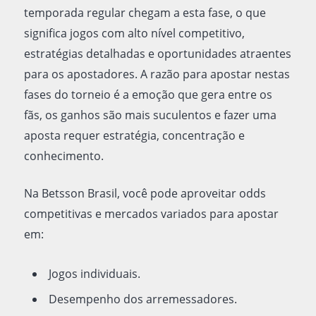
temporada regular chegam a esta fase, o que
significa jogos com alto nível competitivo,
estratégias detalhadas e oportunidades atraentes
para os apostadores. A razão para apostar nestas
fases do torneio é a emoção que gera entre os
fãs, os ganhos são mais suculentos e fazer uma
aposta requer estratégia, concentração e
conhecimento.
Na Betsson Brasil, você pode aproveitar odds
competitivas e mercados variados para apostar
em:
Jogos individuais.
Desempenho dos arremessadores.