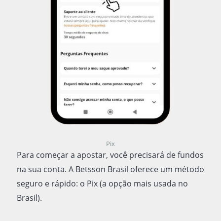
Pix
Para começar a apostar, você precisará de fundos
na sua conta. A Betsson Brasil oferece um método
seguro e rápido: o Pix (a opção mais usada no
Brasil).