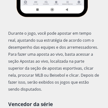
Durante o jogo, você pode apostar em tempo
real, ajustando sua estratégia de acordo com o
desempenho das equipes e dos arremessadores.
Para fazer uma aposta ao vivo, basta acessar a
seção Apostas ao vivo, localizada na parte
superior da seção de apostas esportivas, clicar
nela, procurar MLB ou Beisebol e clicar. Depois de
fazer isso, serão exibidos os jogos que estão
sendo disputados.
Vencedor da série