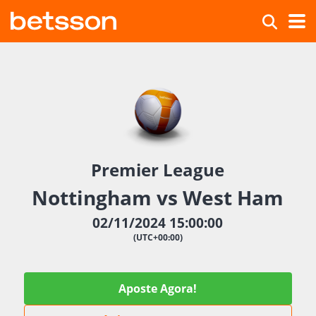
Premier League
Nottingham vs West Ham
02/11/2024 15:00:00
(UTC+00:00)
Aposte Agora!