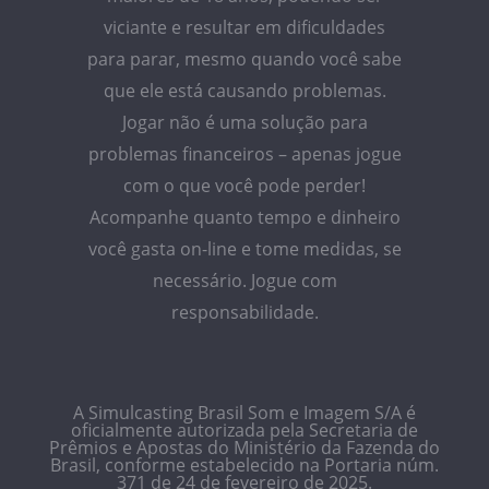
viciante e resultar em dificuldades
para parar, mesmo quando você sabe
que ele está causando problemas.
Jogar não é uma solução para
problemas financeiros – apenas jogue
com o que você pode perder!
Acompanhe quanto tempo e dinheiro
você gasta on-line e tome medidas, se
necessário. Jogue com
responsabilidade.
A Simulcasting Brasil Som e Imagem S/A é
oficialmente autorizada pela Secretaria de
Prêmios e Apostas do Ministério da Fazenda do
Brasil, conforme estabelecido na Portaria núm.
371 de 24 de fevereiro de 2025.