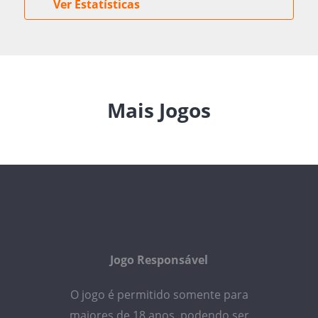
Ver Estatísticas
Mais Jogos
Jogo Responsável
O jogo é permitido somente para
maiores de 18 anos, podendo ser