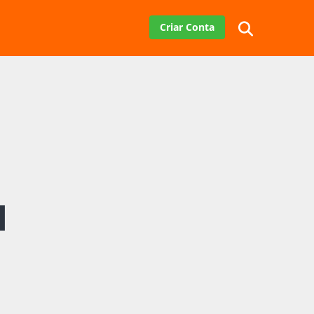
Criar Conta
l