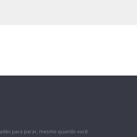
uldades para parar, mesmo quando você