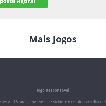
poste Agora!
Mais Jogos
Jogo Responsável
res de 18 anos, podendo ser viciante e resultar em dific