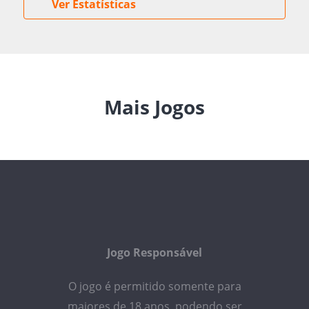
Ver Estatísticas
Mais Jogos
Jogo Responsável
O jogo é permitido somente para
maiores de 18 anos, podendo ser