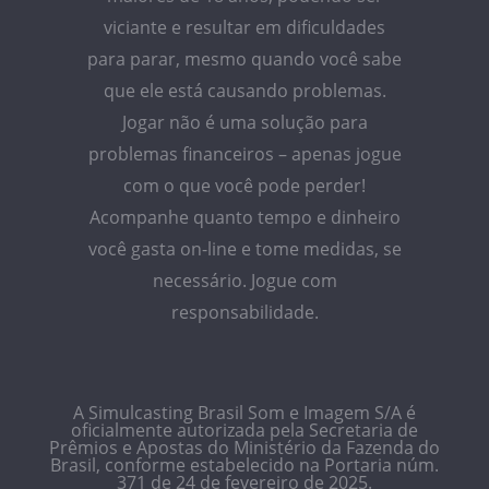
viciante e resultar em dificuldades
para parar, mesmo quando você sabe
que ele está causando problemas.
Jogar não é uma solução para
problemas financeiros – apenas jogue
com o que você pode perder!
Acompanhe quanto tempo e dinheiro
você gasta on-line e tome medidas, se
necessário. Jogue com
responsabilidade.
A Simulcasting Brasil Som e Imagem S/A é
oficialmente autorizada pela Secretaria de
Prêmios e Apostas do Ministério da Fazenda do
Brasil, conforme estabelecido na Portaria núm.
371 de 24 de fevereiro de 2025.