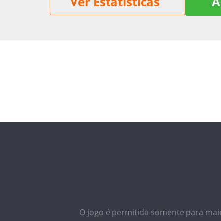
Ver Estatísticas
A
O jogo é permitido somente para maio