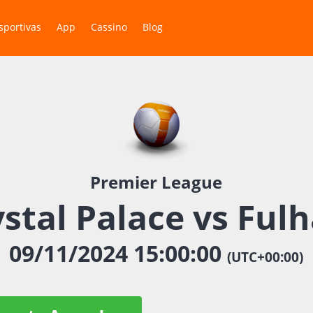
sportivas
App
Cassino
Blog
Premier League
ystal Palace vs Ful
09/11/2024 15:00:00
(UTC+00:00)