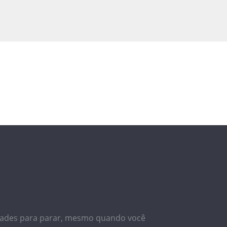
uldades para parar, mesmo quando você