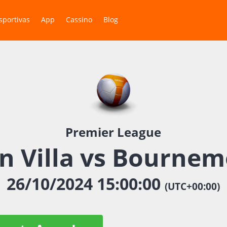
sportivas
App
Cassino
Blog
Premier League
n Villa vs Bourne
26/10/2024 15:00:00
(UTC+00:00)