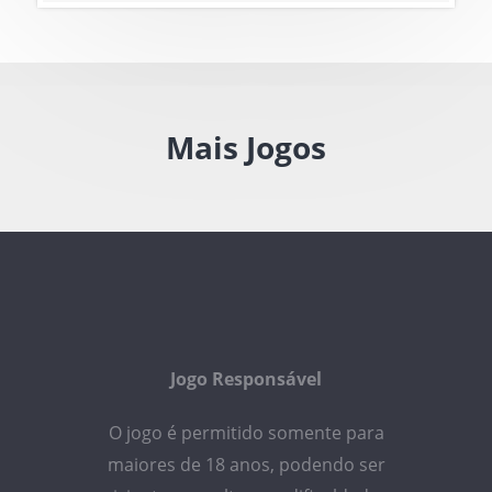
Mais Jogos
Jogo Responsável
O jogo é permitido somente para
maiores de 18 anos, podendo ser