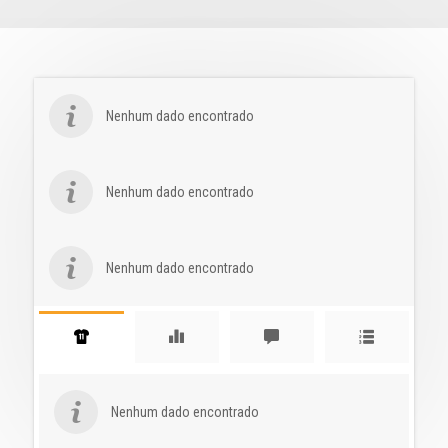
Nenhum dado encontrado
Nenhum dado encontrado
Nenhum dado encontrado
Nenhum dado encontrado