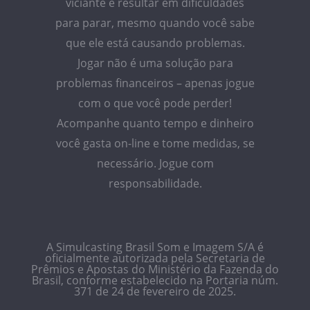
viciante e resultar em dificuldades
para parar, mesmo quando você sabe
que ele está causando problemas.
Jogar não é uma solução para
problemas financeiros – apenas jogue
com o que você pode perder!
Acompanhe quanto tempo e dinheiro
você gasta on-line e tome medidas, se
necessário. Jogue com
responsabilidade.
A Simulcasting Brasil Som e Imagem S/A é
oficialmente autorizada pela Secretaria de
Prêmios e Apostas do Ministério da Fazenda do
Brasil, conforme estabelecido na Portaria núm.
371 de 24 de fevereiro de 2025.