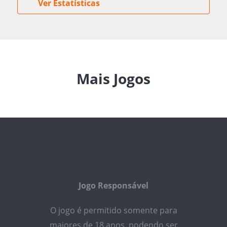
Ver Estatísticas
Mais Jogos
Jogo Responsável
O jogo é permitido somente para
maiores de 18 anos, podendo ser