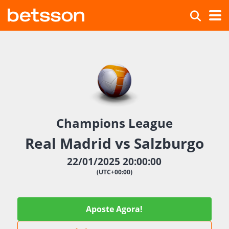
Champions League
Real Madrid vs Salzburgo
22/01/2025 20:00:00
(UTC+00:00)
Aposte Agora!