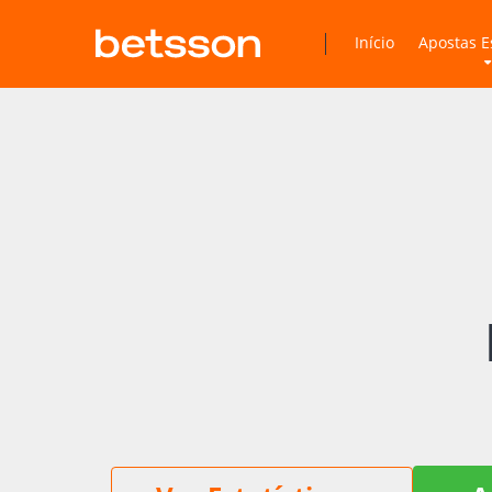
Início
Apostas E