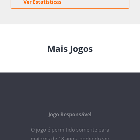
Ver Estatísticas
Mais Jogos
Jogo Responsável
O jogo é permitido somente para
maiores de 18 anos, podendo ser