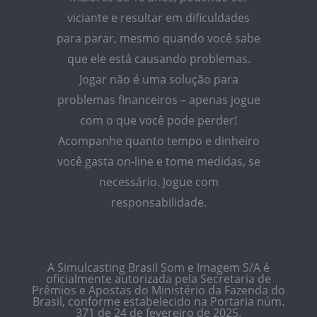
viciante e resultar em dificuldades
para parar, mesmo quando você sabe
que ele está causando problemas.
Jogar não é uma solução para
problemas financeiros – apenas jogue
com o que você pode perder!
Acompanhe quanto tempo e dinheiro
você gasta on-line e tome medidas, se
necessário. Jogue com
responsabilidade.
A Simulcasting Brasil Som e Imagem S/A é
oficialmente autorizada pela Secretaria de
Prêmios e Apostas do Ministério da Fazenda do
Brasil, conforme estabelecido na Portaria núm.
371 de 24 de fevereiro de 2025.