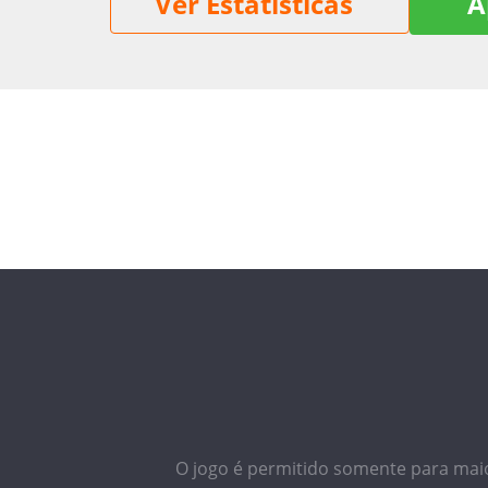
Ver Estatísticas
A
O jogo é permitido somente para maio