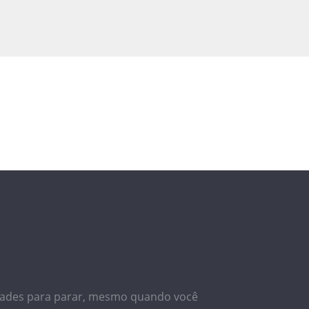
uldades para parar, mesmo quando você