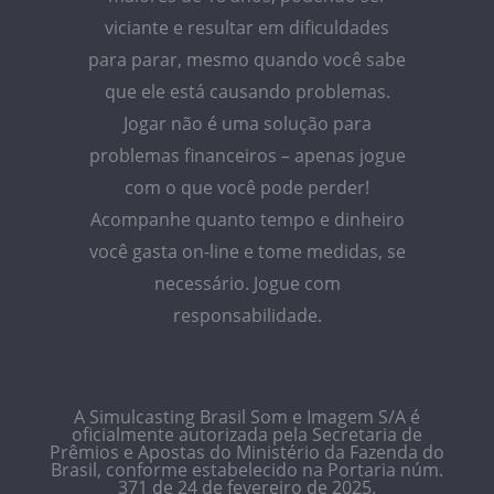
viciante e resultar em dificuldades
para parar, mesmo quando você sabe
que ele está causando problemas.
Jogar não é uma solução para
problemas financeiros – apenas jogue
com o que você pode perder!
Acompanhe quanto tempo e dinheiro
você gasta on-line e tome medidas, se
necessário. Jogue com
responsabilidade.
A Simulcasting Brasil Som e Imagem S/A é
oficialmente autorizada pela Secretaria de
Prêmios e Apostas do Ministério da Fazenda do
Brasil, conforme estabelecido na Portaria núm.
371 de 24 de fevereiro de 2025.