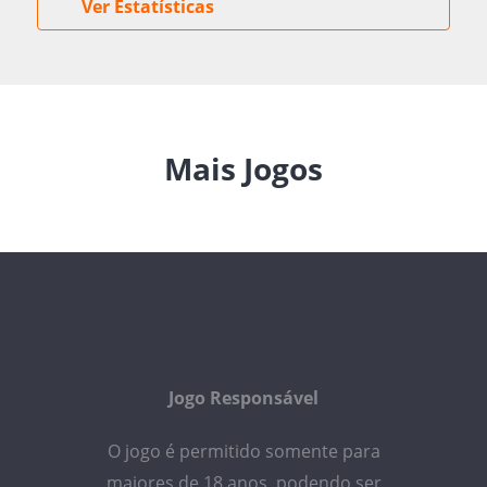
Ver Estatísticas
Mais Jogos
Jogo Responsável
O jogo é permitido somente para
maiores de 18 anos, podendo ser