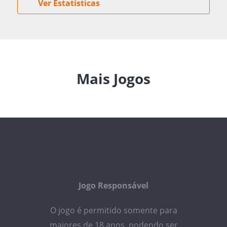
Ver Estatísticas
Mais Jogos
Jogo Responsável
O jogo é permitido somente para
maiores de 18 anos, podendo ser