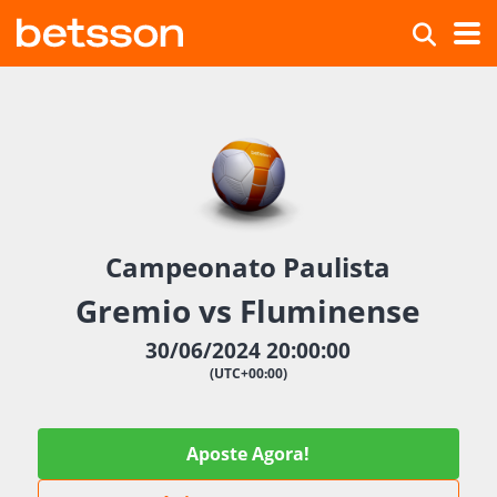
Campeonato Paulista
Gremio vs Fluminense
30/06/2024 20:00:00
(UTC+00:00)
Aposte Agora!