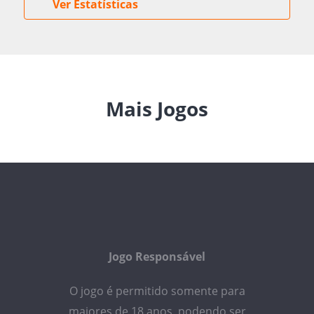
Ver Estatísticas
Mais Jogos
Jogo Responsável
O jogo é permitido somente para
maiores de 18 anos, podendo ser