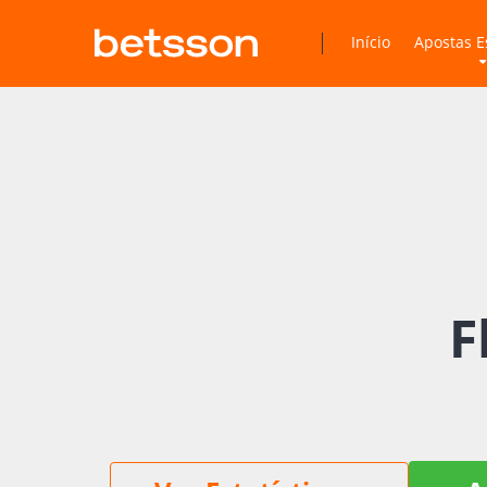
Início
Apostas E
F