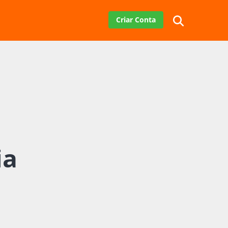
Criar Conta
ia