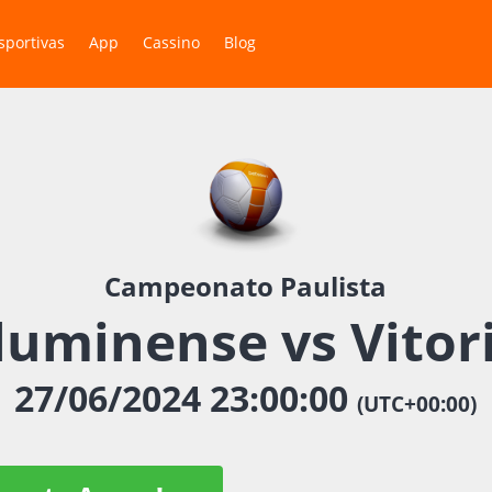
sportivas
App
Cassino
Blog
Campeonato Paulista
luminense vs Vitor
27/06/2024 23:00:00
(UTC+00:00)