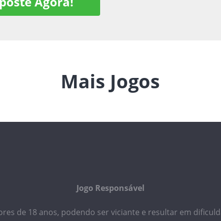
poste Agora!
Mais Jogos
Jogo Responsável
res de 18 anos, podendo ser viciante e resultar em dific