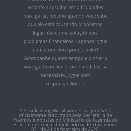
viciante e resultar em dificuldades
para parar, mesmo quando você sabe
que ele está causando problemas.
Jogar não é uma solução para
problemas financeiros – apenas jogue
com o que você pode perder!
Acompanhe quanto tempo e dinheiro
você gasta on-line e tome medidas, se
necessário. Jogue com
responsabilidade.
A Simulcasting Brasil Som e Imagem S/A é
oficialmente autorizada pela Secretaria de
Prêmios e Apostas do Ministério da Fazenda do
Brasil, conforme estabelecido na Portaria núm.
371 de 24 de fevereiro de 2025.