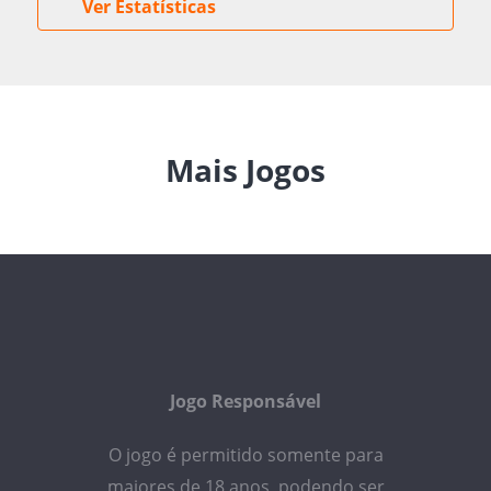
Ver Estatísticas
Mais Jogos
Jogo Responsável
O jogo é permitido somente para
maiores de 18 anos, podendo ser