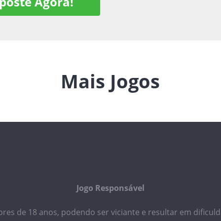
poste Agora!
Mais Jogos
Jogo Responsável
res de 18 anos, podendo ser viciante e resultar em dific