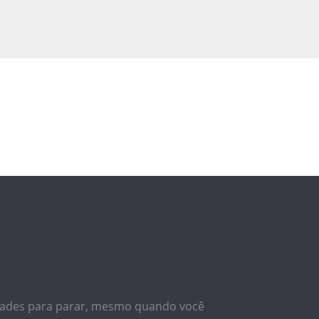
uldades para parar, mesmo quando você