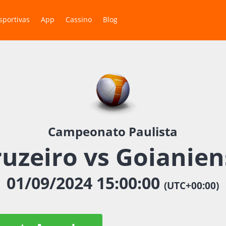
sportivas
App
Cassino
Blog
Campeonato Paulista
ruzeiro vs Goianien
01/09/2024 15:00:00
(UTC+00:00)