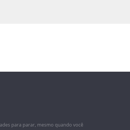
uldades para parar, mesmo quando você