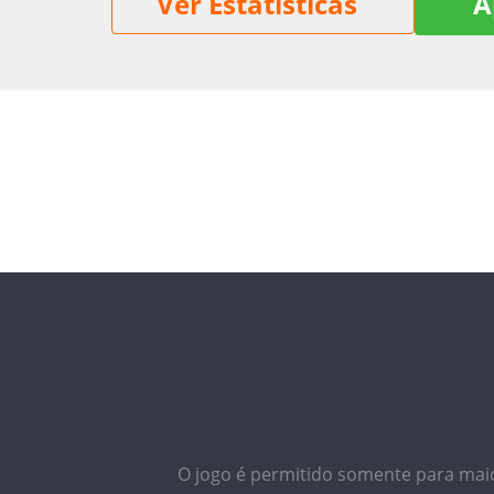
Ver Estatísticas
A
O jogo é permitido somente para maio