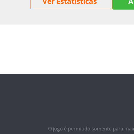
Ver Estatísticas
A
O jogo é permitido somente para maio