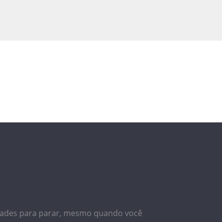
uldades para parar, mesmo quando você