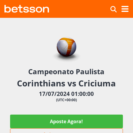
Campeonato Paulista
Corinthians vs Criciuma
17/07/2024 01:00:00
(UTC+00:00)
Aposte Agora!