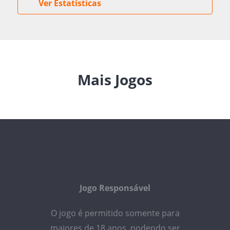
Ver Estatísticas
Mais Jogos
Jogo Responsável
O jogo é permitido somente para
maiores de 18 anos, podendo ser