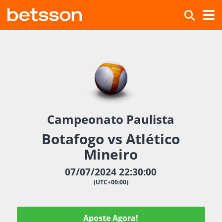
Campeonato Paulista
Botafogo vs Atlético
Mineiro
07/07/2024 22:30:00
(UTC+00:00)
Aposte Agora!