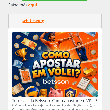
Saiba más
aqui
.
whiteseorg
Tutoriais da Betsson: Como apostar em Vôlei?
O Voleibol de elite, seja na vibrante Liga das Nações (VNL), no
Campeonato Mundial ou nas emocionantes disputas da