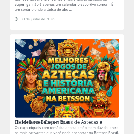
Superliga, não é apenas um calendário esportivo comum. É
um cenário onde a tática de alto ...
30 de junho de 2026
Os Melhores Caça-níqueis de Astecas e História na Betsson Brasil
Os caça-níqueis com temática asteca estão, sem dúvida, entre
os mais cativantes que você pode encontrar na Betsson Brasil.