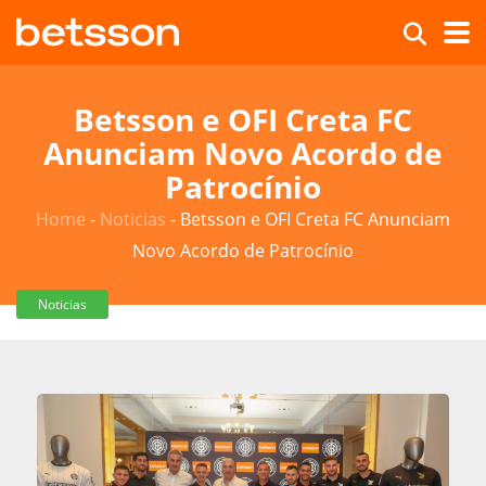
Betsson e OFI Creta FC
Anunciam Novo Acordo de
Patrocínio
Home
-
Noticias
-
Betsson e OFI Creta FC Anunciam
Novo Acordo de Patrocínio
Noticias