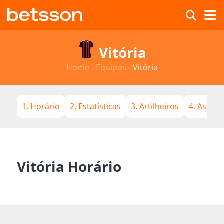
Vitória
Home
-
Equipos
-
Vitória
1. Horário
2. Estatísticas
3. Artilheiros
4. Assist
Vitória
Horário