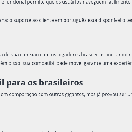
o e funcional permite que os usuários naveguem facilmente
ana: o suporte ao cliente em português está disponível o t
ia de sua conexão com os jogadores brasileiros, incluindo
Além disso, sua compatibilidade móvel garante uma experiên
l para os brasileiros
 em comparação com outras gigantes, mas já provou ser u