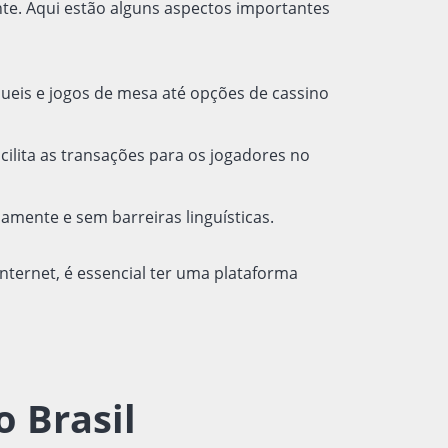
nte. Aqui estão alguns aspectos importantes
ueis e jogos de mesa até opções de cassino
ilita as transações para os jogadores no
amente e sem barreiras linguísticas.
ternet, é essencial ter uma plataforma
o Brasil