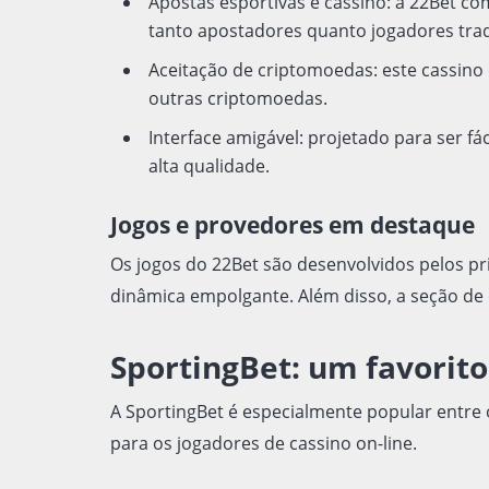
Apostas esportivas e cassino: a 22Bet c
tanto apostadores quanto jogadores trad
Aceitação de criptomoedas: este cassino
outras criptomoedas.
Interface amigável: projetado para ser 
alta qualidade.
Jogos e provedores em destaque
Os jogos do 22Bet são desenvolvidos pelos pr
dinâmica empolgante. Além disso, a seção de 
SportingBet: um favorito
A SportingBet é especialmente popular entre
para os jogadores de cassino on-line.