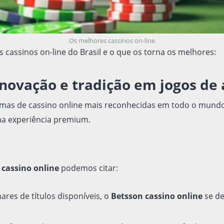
Os melhores cassinos on-line
 cassinos on-line do Brasil e o que os torna os melhores:
inovação e tradição em jogos de 
mas de cassino online mais reconhecidas em todo o mundo
ma experiência premium.
 cassino online
podemos citar:
ares de títulos disponíveis, o
Betsson cassino online
se de