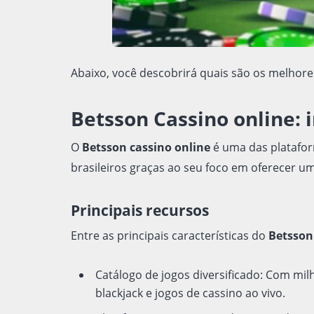
Abaixo, você descobrirá quais são os melhores
Betsson Cassino online: 
O
Betsson cassino online
é uma das platafor
brasileiros graças ao seu foco em oferecer u
Principais recursos
Entre as principais características do
Betsson
Catálogo de jogos diversificado: Com milh
blackjack e jogos de cassino ao vivo.