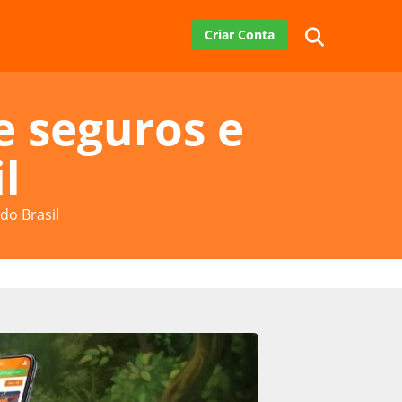
Criar Conta
e seguros e
l
do Brasil