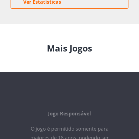
Ver Estatísticas
Mais Jogos
Jogo Responsável
O jogo é permitido somente para
maiores de 18 anos, podendo ser