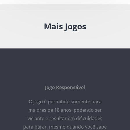
Mais Jogos
Jogo Responsável
O jogo é permitido somente para
maiores de 18 anos, podendo ser
viciante e resultar em dificuldades
para parar, mesmo quando você sabe