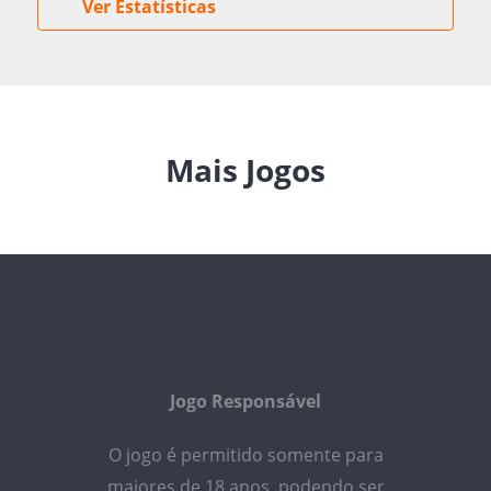
Ver Estatísticas
Mais Jogos
Jogo Responsável
O jogo é permitido somente para
maiores de 18 anos, podendo ser