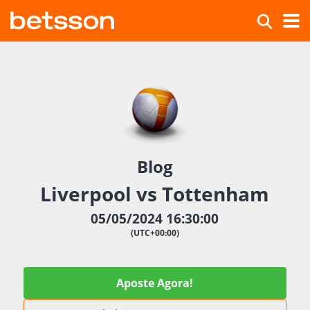
Blog
Liverpool vs Tottenham
05/05/2024 16:30:00
(UTC+00:00)
Aposte Agora!