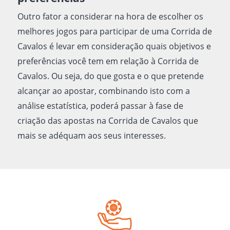
Outro fator a considerar na hora de escolher os
melhores jogos para participar de uma Corrida de
Cavalos é levar em consideração quais objetivos e
preferências você tem em relação à Corrida de
Cavalos. Ou seja, do que gosta e o que pretende
alcançar ao apostar, combinando isto com a
análise estatística, poderá passar à fase de
criação das apostas na Corrida de Cavalos que
mais se adéquam aos seus interesses.