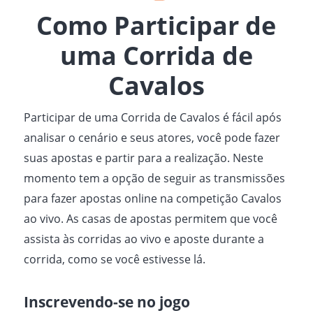
Como Participar de
uma Corrida de
Cavalos
Participar de uma Corrida de Cavalos é fácil após
analisar o cenário e seus atores, você pode fazer
suas apostas e partir para a realização. Neste
momento tem a opção de seguir as transmissões
para fazer apostas online na competição Cavalos
ao vivo. As casas de apostas permitem que você
assista às corridas ao vivo e aposte durante a
corrida, como se você estivesse lá.
Inscrevendo-se no jogo