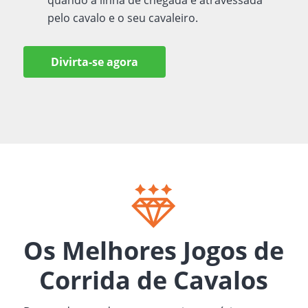
pelo cavalo e o seu cavaleiro.
Divirta-se agora
Os Melhores Jogos de
Corrida de Cavalos