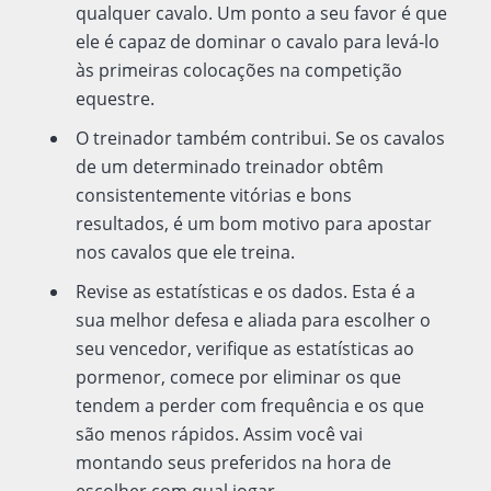
qualquer cavalo. Um ponto a seu favor é que
ele é capaz de dominar o cavalo para levá-lo
às primeiras colocações na competição
equestre.
O treinador também contribui. Se os cavalos
de um determinado treinador obtêm
consistentemente vitórias e bons
resultados, é um bom motivo para apostar
nos cavalos que ele treina.
Revise as estatísticas e os dados. Esta é a
sua melhor defesa e aliada para escolher o
seu vencedor, verifique as estatísticas ao
pormenor, comece por eliminar os que
tendem a perder com frequência e os que
são menos rápidos. Assim você vai
montando seus preferidos na hora de
escolher com qual jogar.