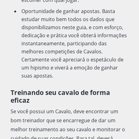
Oportunidade de ganhar apostas. Basta
estudar muito bem todos os dados que
disponibilizamos neste guia, e com esforço,
dedicação e prática você obterá informações
instantaneamente, participando das
melhores competições de Cavalos.
Certamente você apreciará o espetáculo de
um hipismo e viverá a emoção de ganhar
suas apostas.
Treinando seu cavalo de forma
eficaz
Se você possui um Cavalo, deve encontrar um
bom treinador que se encarregue de dar um
melhor treinamento ao seu cavalo e monitorar o
cuidado de suas condições. Para tal, deverá