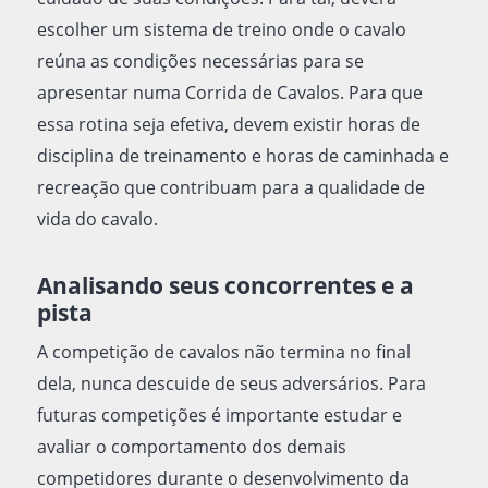
escolher um sistema de treino onde o cavalo
reúna as condições necessárias para se
apresentar numa Corrida de Cavalos. Para que
essa rotina seja efetiva, devem existir horas de
disciplina de treinamento e horas de caminhada e
recreação que contribuam para a qualidade de
vida do cavalo.
Analisando seus concorrentes e a
pista
A competição de cavalos não termina no final
dela, nunca descuide de seus adversários. Para
futuras competições é importante estudar e
avaliar o comportamento dos demais
competidores durante o desenvolvimento da