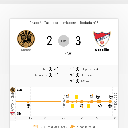
Grupo A
-
Taça dos Libertadores
-
Rodada nº5
2
3
FIM
Cusco
Medellin
INT
:
0
-
1
78
'
13
'
G.Choi
F.Fydriszewski
90
'
90
'
A.Fuentes
B.Perlaza
90
'
A.Serna
RAG
APITO INICIAL
+
+
+
FIM DO JOGO
INTERVALO
+
+
+
DIM
15'
30'
45'
60'
75'
90'
Qui 21 Mai 2026 02:00
Fernando Vejar