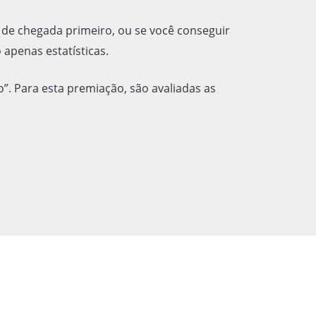
 de chegada primeiro, ou se você conseguir
apenas estatísticas.
. Para esta premiação, são avaliadas as