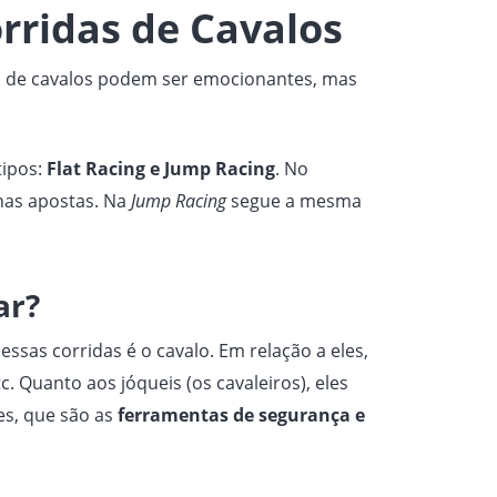
orridas de Cavalos
as de cavalos podem ser emocionantes, mas
tipos:
Flat Racing e Jump Racing
. No
nas apostas. Na
Jump Racing
segue a mesma
ar?
sas corridas é o cavalo. Em relação a eles,
. Quanto aos jóqueis (os cavaleiros), eles
es, que são as
ferramentas de segurança e