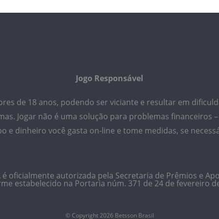
Jogo Responsável
res de 18 anos, podendo ser viciante e resultar em dific
mas. Jogar não é uma solução para problemas financeiros 
e dinheiro você gasta on-line e tome medidas, se necessá
é oficialmente autorizada pela Secretaria de Prêmios e Apo
me estabelecido na Portaria núm. 371 de 24 de fevereiro d
© Copyright
2026
Betsson Brasil