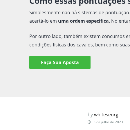
Como essas pontuações s
Simplesmente não há sistemas de pontuação. 
acertá-lo em
uma ordem específica
. No enta
Por outro lado, também existem concursos em 
condições físicas dos cavalos, bem como suas
Faça Sua Aposta
by
whiteseorg
3 de julho de 2023