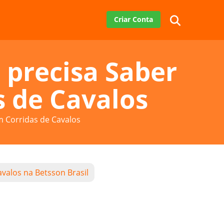
Criar Conta
 precisa Saber
s de Cavalos
m Corridas de Cavalos
valos na Betsson Brasil