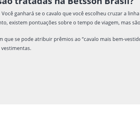
ão tratadas na Betsson Brasil?
Você ganhará se o cavalo que você escolheu cruzar a linha
nto, existem pontuações sobre o tempo de viagem, mas são 
que se pode atribuir prêmios ao “cavalo mais bem-vestido”
 vestimentas.