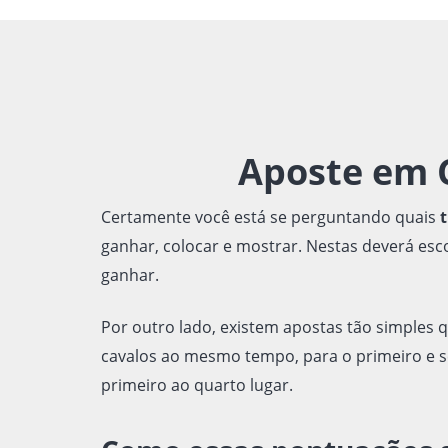
Aposte em C
Certamente você está se perguntando quais
t
ganhar, colocar e mostrar. Nestas deverá esco
ganhar.
Por outro lado, existem apostas tão simples 
cavalos ao mesmo tempo, para o primeiro e s
primeiro ao quarto lugar.