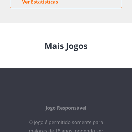
Ver Estatísticas
Mais Jogos
Jogo Responsável
O jogo é permitido somente para
maiores de 18 anos, podendo ser